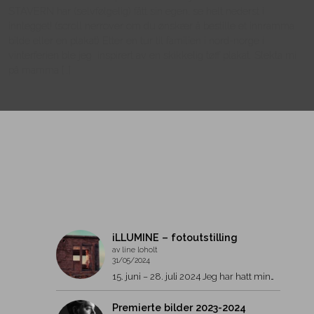
STAVERN har (selvfølgelig) fått sin egen, se helt nederst i
innlegget! (scroll nerrover om du ønskær å bestille et innramma
bilde eller en plakat) Etter en tur til familien i nord-norge i
vinterferien ble jeg inspirert av en skikkelig tøff plakat. Slekta mi
på mamma […]
iLLUMINE – fotoutstilling
av line loholt
31/05/2024
15. juni – 28. juli 2024 Jeg har hatt min…
Premierte bilder 2023-2024