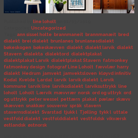
Published by
line loholt
on 01/03/2019
Categories:
Uncategorized
Tags:
ann sissel holte
,
brannmaneit
,
brannmanæit
,
bred
dialekt
,
brei dialekt
,
brunlanes
,
brunlanesdialekt
,
bøkeskogen
,
bøkeskævven
,
dialekt
,
dialekt larvik
,
dialekt
Stavern
,
dialekta
,
dialektord
,
dialektplakat
,
dialektplakat Larvik
,
dialektplakat Stavern
,
fatmonkey
,
fatmonkey design
,
fotograf Line Loholt
,
fævvlær
,
harry
dialekt
,
Hedrum
,
jamvekt
,
jamvektsloven
,
kløyvd infinitiv
,
Kodal
,
Kvelde
,
Lardal
,
larvik
,
larvik dialekt
,
Larvik
kommune
,
larvik line
,
larviksdialekt
,
larviksuttrykk
,
line
loholt
,
Loholt
,
Lærvik
,
mævvrær
,
norsk
,
ord og uttryk
,
ord
og uttrykk
,
peter wessel
,
pettærn
,
plakat
,
pælær
,
skævv
,
skævven
,
snakkær
,
souvernir
,
språk
,
stavern
,
stavernsdialekt
,
Svarstad
,
tjukk l
,
Tjølling
,
tykk l
,
uttale
,
vestfold dialekt
,
vestfolddialekt
,
vestfoldsk
,
vikværsk
,
østlandsk
,
østnorsk
Vær stolt av dialekta di! plakat for Sandefjord finner du HER