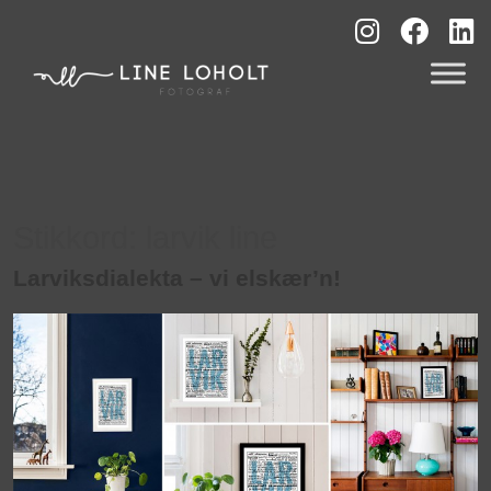
Stikkord:
larvik line
Larviksdialekta – vi elskær’n!