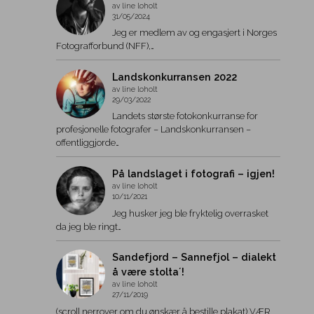
av line loholt
31/05/2024
Jeg er medlem av og engasjert i Norges
Fotografforbund (NFF),…
Landskonkurransen 2022
av line loholt
29/03/2022
Landets største fotokonkurranse for
profesjonelle fotografer – Landskonkurransen –
offentliggjorde…
På landslaget i fotografi – igjen!
av line loholt
10/11/2021
Jeg husker jeg ble fryktelig overrasket
da jeg ble ringt…
Sandefjord – Sannefjol – dialekt
å være stolta´!
av line loholt
27/11/2019
(scroll nerrover om du ønskær å bestille plakat) VÆR