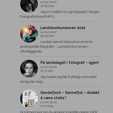
av line loholt
31/05/2024
Jeg er medlem av og engasjert i Norges
Fotografforbund (NFF),…
Landskonkurransen 2022
av line loholt
29/03/2022
Landets største fotokonkurranse for
profesjonelle fotografer – Landskonkurransen –
offentliggjorde…
På landslaget i fotografi – igjen!
av line loholt
10/11/2021
Jeg husker jeg ble fryktelig overrasket
da jeg ble ringt…
Sandefjord – Sannefjol – dialekt
å være stolta´!
av line loholt
27/11/2019
(scroll nerrover om du ønskær å bestille plakat) VÆR