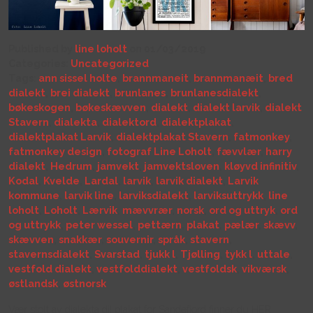
Published by
line loholt
on 01/03/2019
Categories:
Uncategorized
Tags:
ann sissel holte
,
brannmaneit
,
brannmanæit
,
bred
dialekt
,
brei dialekt
,
brunlanes
,
brunlanesdialekt
,
bøkeskogen
,
bøkeskævven
,
dialekt
,
dialekt larvik
,
dialekt
Stavern
,
dialekta
,
dialektord
,
dialektplakat
,
dialektplakat Larvik
,
dialektplakat Stavern
,
fatmonkey
,
fatmonkey design
,
fotograf Line Loholt
,
fævvlær
,
harry
dialekt
,
Hedrum
,
jamvekt
,
jamvektsloven
,
kløyvd infinitiv
,
Kodal
,
Kvelde
,
Lardal
,
larvik
,
larvik dialekt
,
Larvik
kommune
,
larvik line
,
larviksdialekt
,
larviksuttrykk
,
line
loholt
,
Loholt
,
Lærvik
,
mævvrær
,
norsk
,
ord og uttryk
,
ord
og uttrykk
,
peter wessel
,
pettærn
,
plakat
,
pælær
,
skævv
,
skævven
,
snakkær
,
souvernir
,
språk
,
stavern
,
stavernsdialekt
,
Svarstad
,
tjukk l
,
Tjølling
,
tykk l
,
uttale
,
vestfold dialekt
,
vestfolddialekt
,
vestfoldsk
,
vikværsk
,
østlandsk
,
østnorsk
Vær stolt av dialekta di! plakat for Sandefjord finner du HER