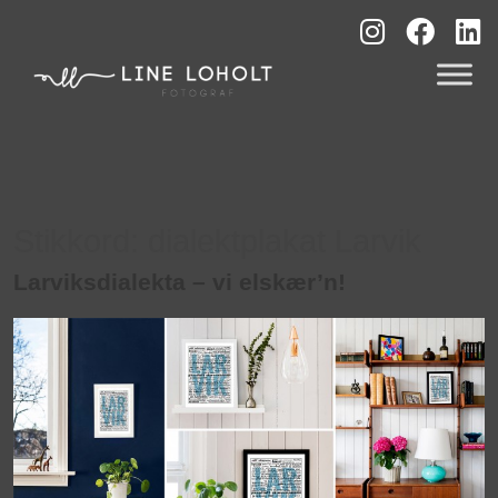
Stikkord:
dialektplakat Larvik
Larviksdialekta – vi elskær’n!