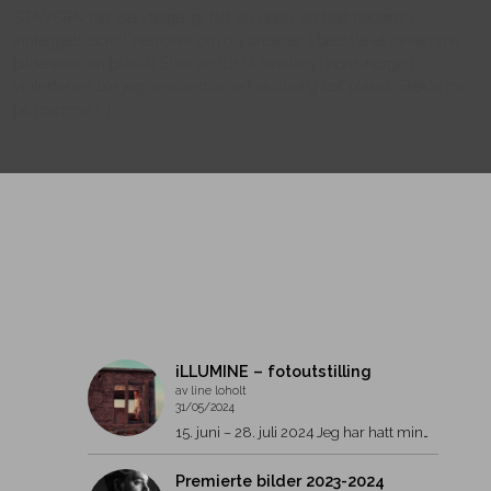
STAVERN har (selvfølgelig) fått sin egen, se helt nederst i
innlegget! (scroll nerrover om du ønskær å bestille et innramma
bilde eller en plakat) Etter en tur til familien i nord-norge i
vinterferien ble jeg inspirert av en skikkelig tøff plakat. Slekta mi
på mamma […]
iLLUMINE – fotoutstilling
av line loholt
31/05/2024
15. juni – 28. juli 2024 Jeg har hatt min…
Premierte bilder 2023-2024