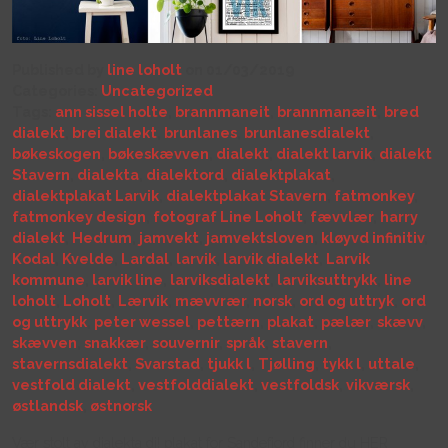
Published by
line loholt
on 01/03/2019
Categories:
Uncategorized
Tags:
ann sissel holte
,
brannmaneit
,
brannmanæit
,
bred
dialekt
,
brei dialekt
,
brunlanes
,
brunlanesdialekt
,
bøkeskogen
,
bøkeskævven
,
dialekt
,
dialekt larvik
,
dialekt
Stavern
,
dialekta
,
dialektord
,
dialektplakat
,
dialektplakat Larvik
,
dialektplakat Stavern
,
fatmonkey
,
fatmonkey design
,
fotograf Line Loholt
,
fævvlær
,
harry
dialekt
,
Hedrum
,
jamvekt
,
jamvektsloven
,
kløyvd infinitiv
,
Kodal
,
Kvelde
,
Lardal
,
larvik
,
larvik dialekt
,
Larvik
kommune
,
larvik line
,
larviksdialekt
,
larviksuttrykk
,
line
loholt
,
Loholt
,
Lærvik
,
mævvrær
,
norsk
,
ord og uttryk
,
ord
og uttrykk
,
peter wessel
,
pettærn
,
plakat
,
pælær
,
skævv
,
skævven
,
snakkær
,
souvernir
,
språk
,
stavern
,
stavernsdialekt
,
Svarstad
,
tjukk l
,
Tjølling
,
tykk l
,
uttale
,
vestfold dialekt
,
vestfolddialekt
,
vestfoldsk
,
vikværsk
,
østlandsk
,
østnorsk
Vær stolt av dialekta di! plakat for Sandefjord finner du HER