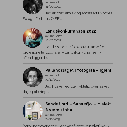
av line loholt
31/05/2024
Jeg er medlem av og engasjert i Norges
Fotografforbund (NFF),…
Landskonkurransen 2022
av line loholt
29/03/2022
Landets største fotokonkurranse for
profesjonelle fotografer – Landskonkurransen –
offentliggjorde…
På landslaget i fotografi – igjen!
av line loholt
10/11/2021
Jeg husker jeg ble fryktelig overrasket
da jeg ble ringt…
Sandefjord – Sannefjol – dialekt
å være stolta´!
av line loholt
27/11/2019
(scroll nerrover om du ønskær å bestille plakat) VÆR