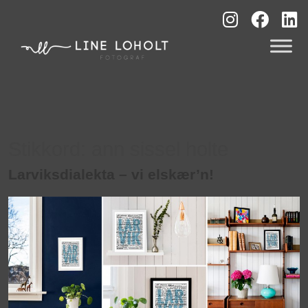
Stikkord:
ann sissel holte
Larviksdialekta – vi elskær’n!