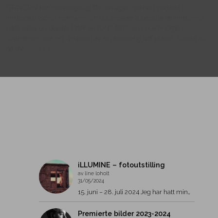
STAVERN har (selvfølgelig) fått sin egen, se helt nederst i
innlegget! (scroll nerrover om du ønskær å bestille et innramma
bilde eller en plakat) Etter en tur til familien i nord-norge i
vinterferien ble jeg inspirert av en skikkelig tøff plakat. Slekta mi
på mamma […]
iLLUMINE – fotoutstilling
av line loholt
31/05/2024
15. juni – 28. juli 2024 Jeg har hatt min…
Premierte bilder 2023-2024